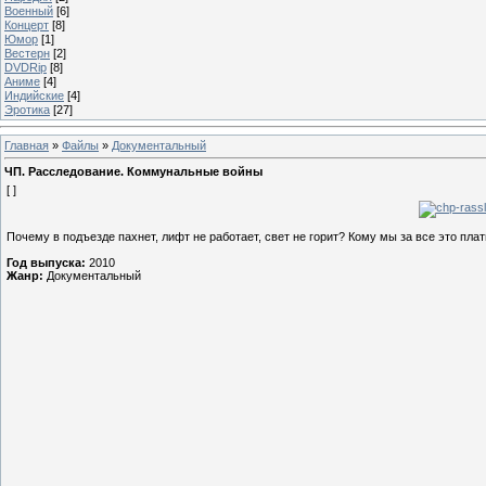
Военный
[6]
Концерт
[8]
Юмор
[1]
Вестерн
[2]
DVDRip
[8]
Аниме
[4]
Индийские
[4]
Эротика
[27]
Главная
»
Файлы
»
Документальный
ЧП. Расследование. Коммунальные войны
[ ]
Почему в подъезде пахнет, лифт не работает, свет не горит? Кому мы за все это плат
Год выпуска:
2010
Жанр:
Документальный