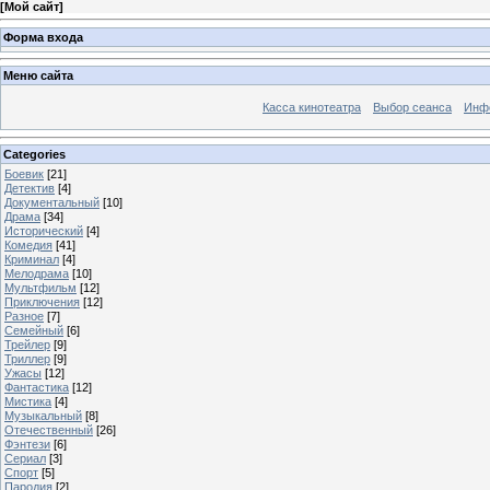
[
Мой сайт
]
Форма входа
Меню сайта
Касса кинотеатра
Выбор сеанса
Инфо
Categories
Боевик
[21]
Детектив
[4]
Документальный
[10]
Драма
[34]
Исторический
[4]
Комедия
[41]
Криминал
[4]
Мелодрама
[10]
Мультфильм
[12]
Приключения
[12]
Разное
[7]
Семейный
[6]
Трейлер
[9]
Триллер
[9]
Ужасы
[12]
Фантастика
[12]
Мистика
[4]
Музыкальный
[8]
Отечественный
[26]
Фэнтези
[6]
Сериал
[3]
Спорт
[5]
Пародия
[2]