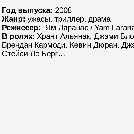
Год выпуска:
2008
Жанр:
ужасы, триллер, драма
Режиссер:
: Ям Ларанас / Yam Laran
В ролях
: Хрант Альянак, Джэми Бл
Брендан Кармоди, Кевин Дюран, Джэ
Стейси Ле Бёрг…