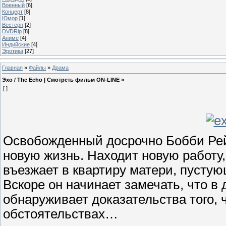
Военный
[6]
Концерт
[8]
Юмор
[1]
Вестерн
[2]
DVDRip
[8]
Аниме
[4]
Индийские
[4]
Эротика
[27]
Главная
»
Файлы
»
Драма
Эхо / The Echo | Смотреть фильм ON-LINE »
[ ]
Освобожденный досрочно Бобби Рей
новую жизнь. Находит новую работу
въезжает в квартиру матери, пусту
Вскоре он начинает замечать, что в 
обнаруживает доказательства того, 
обстоятельствах…