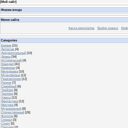
[
Мой сайт
]
Форма входа
Меню сайта
Касса кинотеатра
Выбор сеанса
Инфо
Categories
Боевик
[21]
Детектив
[4]
Документальный
[10]
Драма
[34]
Исторический
[4]
Комедия
[41]
Криминал
[4]
Мелодрама
[10]
Мультфильм
[12]
Приключения
[12]
Разное
[7]
Семейный
[6]
Трейлер
[9]
Триллер
[9]
Ужасы
[12]
Фантастика
[12]
Мистика
[4]
Музыкальный
[8]
Отечественный
[26]
Фэнтези
[6]
Сериал
[3]
Спорт
[5]
Пародия
[2]