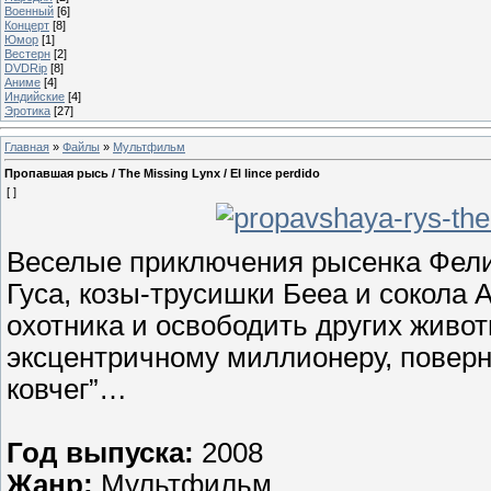
Военный
[6]
Концерт
[8]
Юмор
[1]
Вестерн
[2]
DVDRip
[8]
Аниме
[4]
Индийские
[4]
Эротика
[27]
Главная
»
Файлы
»
Мультфильм
Пропавшая рысь / The Missing Lynx / El lince perdido
[ ]
Веселые приключения рысенка Фелик
Гуса, козы-трусишки Бееа и сокола 
охотника и освободить других животн
эксцентричному миллионеру, поверн
ковчег”…
Год выпуска:
2008
Жанр:
Мультфильм