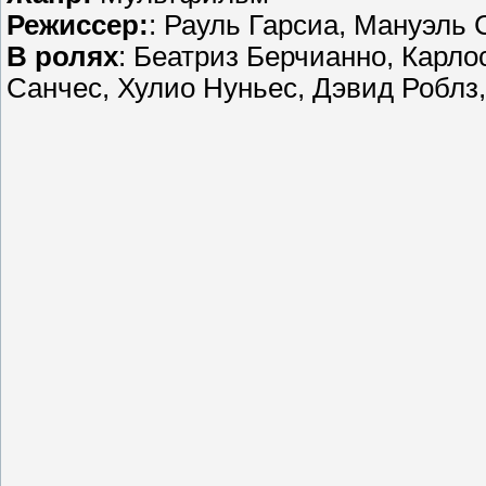
Режиссер:
: Рауль Гарсиа, Мануэль С
В ролях
: Беатриз Берчианно, Карло
Санчес, Хулио Нуньес, Дэвид Роблз