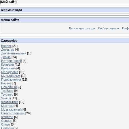
[
Мой сайт
]
Форма входа
Меню сайта
Касса кинотеатра
Выбор сеанса
Инфо
Categories
Боевик
[21]
Детектив
[4]
Документальный
[10]
Драма
[34]
Исторический
[4]
Комедия
[41]
Криминал
[4]
Мелодрама
[10]
Мультфильм
[12]
Приключения
[12]
Разное
[7]
Семейный
[6]
Трейлер
[9]
Триллер
[9]
Ужасы
[12]
Фантастика
[12]
Мистика
[4]
Музыкальный
[8]
Отечественный
[26]
Фэнтези
[6]
Сериал
[3]
Спорт
[5]
Пародия
[2]